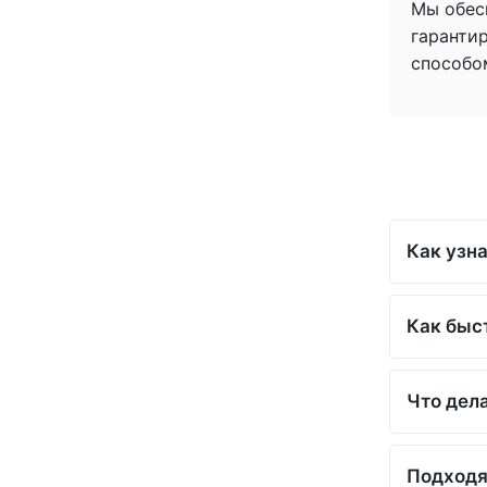
Мы обес
(+1)
гаранти
(+1)
способо
(+1)
(+1)
(+1)
(+1)
(+1)
(+1)
(+1)
Как узна
(+1)
(+1)
(+1)
Как быс
(+1)
(+1)
(+1)
Что дела
(+1)
(+1)
(+1)
Подходя
(+1)