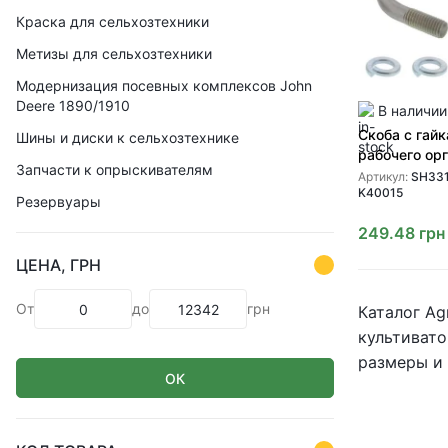
Краска для сельхозтехники
Метизы для сельхозтехники
Модернизация посевных комплексов John
Deere 1890/1910
В наличии
Скоба с гай
Шины и диски к сельхозтехнике
рабочего органа (
Запчасти к опрыскивателям
(SH331876 N
Артикул:
SH331
K40015
SHOUP
Резервуары
249.48
грн
ЦЕНА, ГРН
От
до
грн
Каталог Ag
культивато
размеры и 
ОК