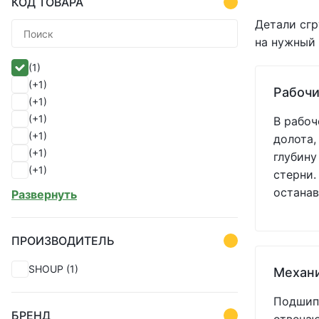
КОД ТОВАРА
Детали сгр
на нужный 
(1)
(+1)
Рабочи
(+1)
(+1)
В рабоч
(+1)
долота,
(+1)
глубину
(+1)
стерни.
(+1)
останав
Развернуть
(+1)
(+1)
(+1)
ПРОИЗВОДИТЕЛЬ
(+1)
SHOUP
(1)
Механ
(+1)
(+1)
Подшипн
(+1)
БРЕНД