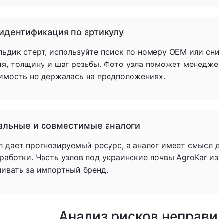
 идентификация по артикулу
льдик стерт, используйте поиск по номеру OEM или сн
ия, толщину и шаг резьбы. Фото узла поможет менедже
имость не держалась на предположениях.
альные и совместимые аналоги
л дает прогнозируемый ресурс, а аналог имеет смысл 
аботки. Часть узлов под украинские почвы AgroKar из
чивать за импортный бренд.
Анализ рисков неправ