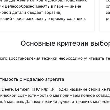
т за движение катков и дисков. Подшипник
с
ик целесообразно менять в паре — иначе
с
новой детали съедает абразив,
за
ающий через изношенную кромку сальника.
р
Основные критерии выбо
ного восстановления техники необходимо учитывать т
тимость с моделью агрегата
 Deere, Lemken, КПС или КРН одно название серии не 
нической совместимостью мы понимаем полное совпад
ной машины. Данные техники лучше отправить менеджер