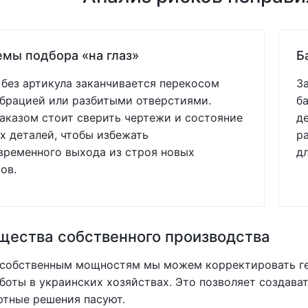
мы подбора «на глаз»
Б
без артикула заканчивается перекосом
З
ибрацией или разбитыми отверстиями.
б
аказом стоит сверить чертежи и состояние
д
 деталей, чтобы избежать
р
ременного выхода из строя новых
д
ов.
ества собственного производства
 собственным мощностям мы можем корректировать ге
боты в украинских хозяйствах. Это позволяет создав
ртные решения пасуют.