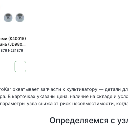
ками (K40015)
JD980)
231876)
876 N231876
roKar охватывает запчасти к культиватору — детали д
ра. В карточках указаны цена, наличие на складе и ус
параметры узла снижают риск несовместимости, когда
Определяемся с уз