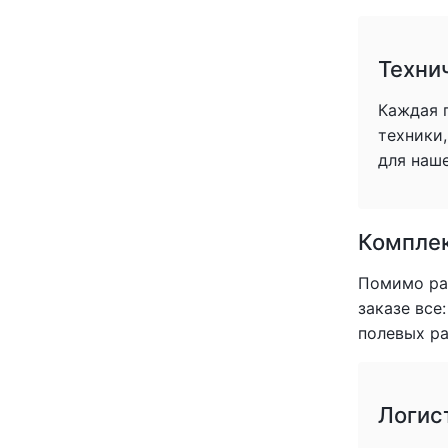
(+1)
(+1)
(+1)
Техни
(+1)
(+1)
Каждая 
(+1)
техники
(+1)
для наше
(+1)
(+1)
(+1)
Комплек
(+1)
(+1)
Помимо раб
(+1)
заказе все
(+0)
полевых ра
(+1)
(+1)
(+1)
Логис
(+1)
(+1)