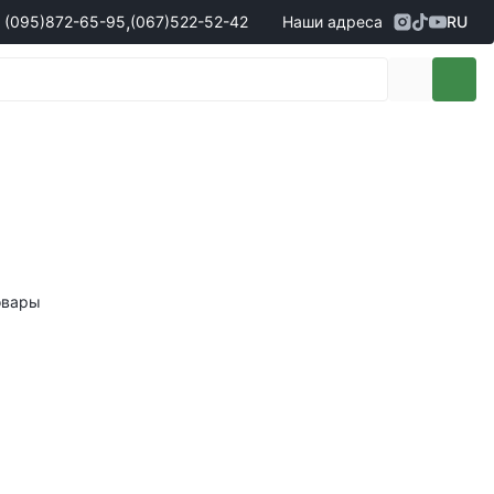
,
(095)
872-65-95
(067)
522-52-42
Наши адреса
RU
Адрес
г. Кропивницкий, ул. Первая
жеры по продаже запчастей
(095)
872-65-95
Выставочная, 10
- Олександр
(096)
042-43-03
- Сергій
(067)
522-52-42
- Сергій
(067)
120-27-20
- Владислав
Адрес
г. Винница (с. Винницкие хутора), ул.
Немировское шоссе, 90г
жеры по продаже техники
овары
(098)
230-22-30
- Євгеній
(098)
638-68-68
- Едуард
(097)
120-57-20
- Олександр