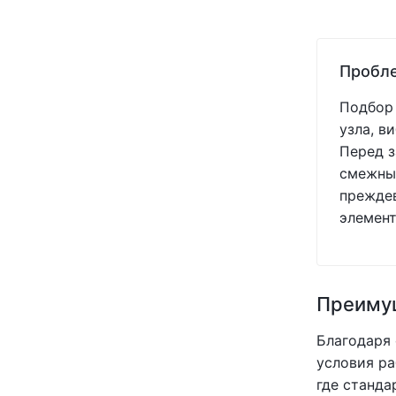
(+1)
(+1)
(+1)
Пробле
(+1)
(+1)
Подбор 
(+0)
узла, в
(+1)
Перед з
(+1)
смежных
(+1)
преждев
(+1)
элемент
(+1)
(+1)
(+1)
(+1)
Преимущ
(+1)
(+1)
Благодаря
(+1)
условия ра
(+1)
где станда