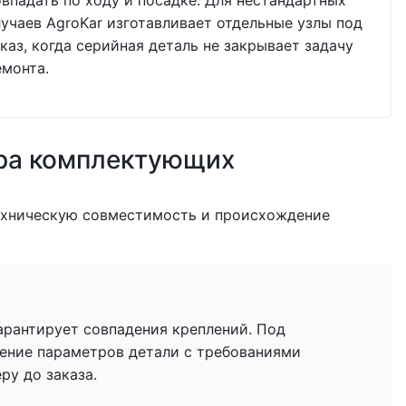
овпадать по ходу и посадке. Для нестандартных
лучаев AgroKar изготавливает отдельные узлы под
каз, когда серийная деталь не закрывает задачу
емонта.
ра комплектующих
ехническую совместимость и происхождение
гарантирует совпадения креплений. Под
ение параметров детали с требованиями
у до заказа.