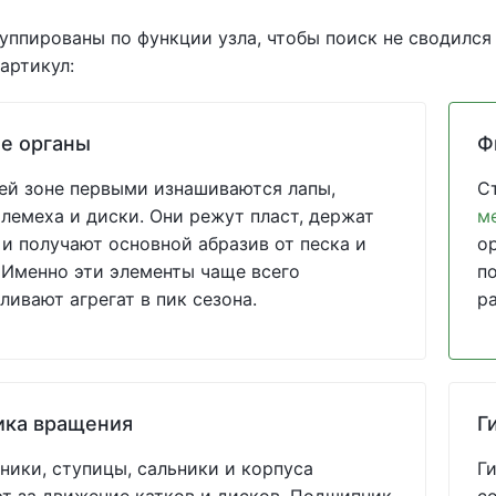
уппированы по функции узла, чтобы поиск не сводился
артикул:
е органы
Ф
ей зоне первыми изнашиваются лапы,
С
 лемеха и диски. Они режут пласт, держат
м
 и получают основной абразив от песка и
о
 Именно эти элементы чаще всего
по
ливают агрегат в пик сезона.
р
ика вращения
Г
ики, ступицы, сальники и корпуса
Г