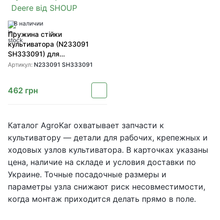
В наличии
Пружина стійки
культиватора (N233091
SH333091) для
культиваторів John Deere від
Артикул:
N233091 SH333091
SHOUP
462
грн
Каталог AgroKar охватывает запчасти к
культиватору — детали для рабочих, крепежных и
ходовых узлов культиватора. В карточках указаны
цена, наличие на складе и условия доставки по
Украине. Точные посадочные размеры и
параметры узла снижают риск несовместимости,
когда монтаж приходится делать прямо в поле.