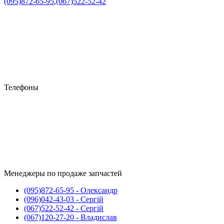
(095)
872-65-95
,
(067)
522-52-42
Телефоны
Менеджеры по продаже запчастей
(095)
872-65-95
- Олександр
(096)
042-43-03
- Сергій
(067)
522-52-42
- Сергій
(067)
120-27-20
- Владислав