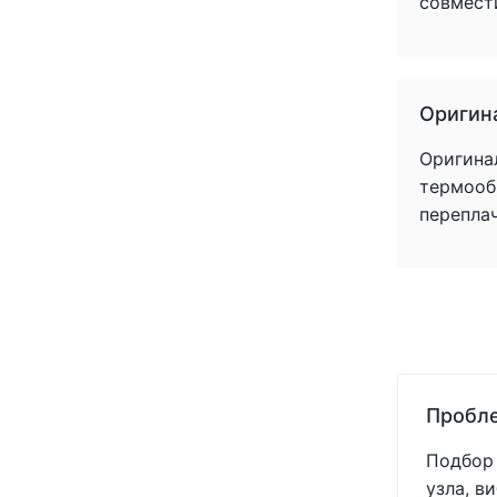
совмест
Оригин
Оригина
термообр
перепла
Пробле
Подбор 
узла, в