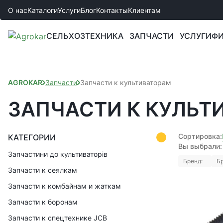
О нас
Каталоги
Услуги
Блог
Контакты
Клиентам
СЕЛЬХОЗТЕХНИКА
ЗАПЧАСТИ
УСЛУГИ
ФИ
AGROKAR
Запчасти
Запчасти к культиваторам
ЗАПЧАСТИ К КУЛЬТ
Сортировка:
КАТЕГОРИИ
Вы выбрали:
Запчастини до культиваторів
Бренд:
Бр
Запчасти к сеялкам
Запчасти к комбайнам и жаткам
Запчасти к боронам
Запчасти к спецтехнике JCB