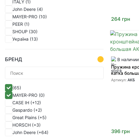
ITALY
(1)
(1)
John Deere
(4)
(1)
MAYER-PRO
(10)
(1)
264
грн
PEER
(1)
(1)
SHOUP
(30)
(1)
Україна
(13)
(1)
(1)
(1)
БРЕНД
В наличии
(1)
Пружина кр
(1)
катка больш
(1)
Артикул:
АКБ
(1)
(65)
(1)
MAYER-PRO
(0)
(1)
CASE IH
(+12)
(1)
Gaspardo
(+2)
(1)
Great Plains
(+5)
(1)
HORSCH
(+3)
(1)
396
грн
John Deere
(+64)
(1)