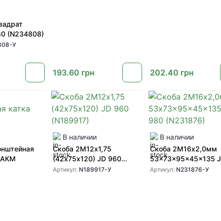
вадрат
80 (N234808)
808-У
193.60
грн
202.40
грн
В наличии
В наличии
онштейная
Скоба 2М12х1,75
Скоба 2М16х2,0мм
 АКМ
(42х75х120) JD 960
53x73x95x45x135 
(N189917)
980 (N231876)
Артикул:
N189917-У
Артикул:
N231876-У