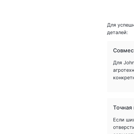
Для успеш
деталей:
Совмес
Для John
агротех
конкрет
Точная
Если ши
отверст