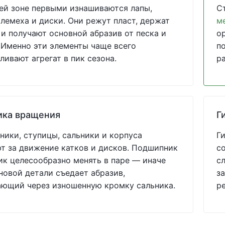
ей зоне первыми изнашиваются лапы,
С
 лемеха и диски. Они режут пласт, держат
м
 и получают основной абразив от песка и
о
 Именно эти элементы чаще всего
по
ливают агрегат в пик сезона.
р
ика вращения
Г
ики, ступицы, сальники и корпуса
Г
т за движение катков и дисков. Подшипник
с
ик целесообразно менять в паре — иначе
с
новой детали съедает абразив,
за
ающий через изношенную кромку сальника.
р