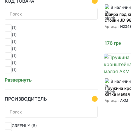
КОД ТОВАРА
В наличии
Шайба под к
стойки JD 9
Артикул:
N234
(1)
(1)
(1)
176
грн
(1)
(1)
(1)
(1)
(1)
Развернуть
В наличии
(1)
Пружина кр
(1)
катка малая
(1)
ПРОИЗВОДИТЕЛЬ
Артикул:
АКМ
(1)
(1)
(1)
GREENLY
(6)
(1)