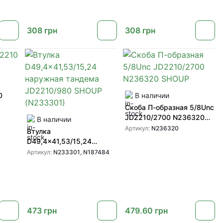
308
грн
308
грн
0
В наличии
Скоба П-образная 5/8Unc
JD2210/2700 N236320
В наличии
SHOUP
Артикул:
N236320
Втулка
D49,4x41,53/15,24
наружная тандема
Артикул:
N233301, N187484
JD2210/980 SHOUP
(N233301)
473
грн
479.60
грн