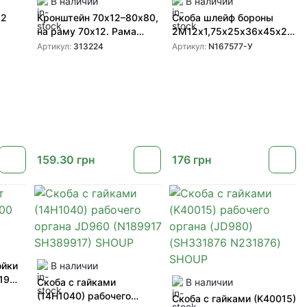
В наличии
В наличии
х2
Кронштейн 70х12–80х80,
Скоба шлейф бороны
на раму 70х12. Рама
2М12х1,75х25х36х45х24х4
80х80. Италия
(N167577)
Артикул:
313224
Артикул:
N167577-У
159.30
грн
176
грн
ойки
В наличии
19
Скоба с гайками
В наличии
(14H1040) рабочего
Скоба с гайками (K40015)