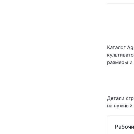
SHOUP
(+1)
(1)
Vaderstad
(+1)
(1)
Wil-Rich
(+13)
(1)
(1)
(1)
(1)
Каталог Ag
(1)
культивато
(1)
(1)
размеры и 
(1)
(1)
(1)
(1)
(1)
Детали сгр
(1)
на нужный 
(1)
(1)
Рабочи
(1)
(1)