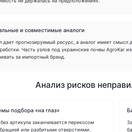
имость не держалась на предположениях.
альные и совместимые аналоги
л дает прогнозируемый ресурс, а аналог имеет смысл 
аботки. Часть узлов под украинские почвы AgroKar из
чивать за импортный бренд.
Анализ рисков неправ
мы подбора «на глаз»
Б
без артикула заканчивается перекосом
З
ибрацией или разбитыми отверстиями.
б