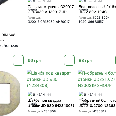
В наличии
В наличии
Сальник ступицы G20017
Болт колесный 9/16
CR18030 AH20017 JD
JD22 802-104C
GREENLY
86628557 CASE
Артикул:
Артикул:
JD22_802-
G20017_CR18030_AH20017
104C_86628557
 DIN 608
ный
60/10H1230
66
грн
88
грн
В наличии
В наличии
Шайба под квадрат
П-образный болт ст
стойки JD 980 (N234808)
JD2210/2700 N2363
SHOUP
Артикул:
N234808
Артикул:
N236319