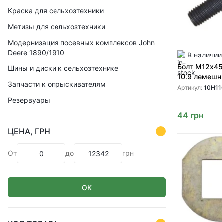
Краска для сельхозтехники
Метизы для сельхозтехники
Модернизация посевных комплексов John
Deere 1890/1910
В наличии
Болт М12х45
Шины и диски к сельхозтехнике
10.9 лемеш
Запчасти к опрыскивателям
Артикул:
10H11
Резервуары
44
грн
ЦЕНА, ГРН
От
до
грн
ОК