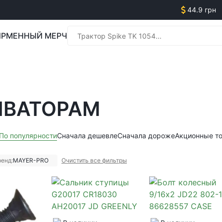
44.9 грн
РМЕННЫЙ МЕРЧ
Менед
ИВАТОРАМ
Менед
По популярности
Сначала дешевле
Сначала дороже
Акционные т
енд:
MAYER-PRO
Очистить все фильтры