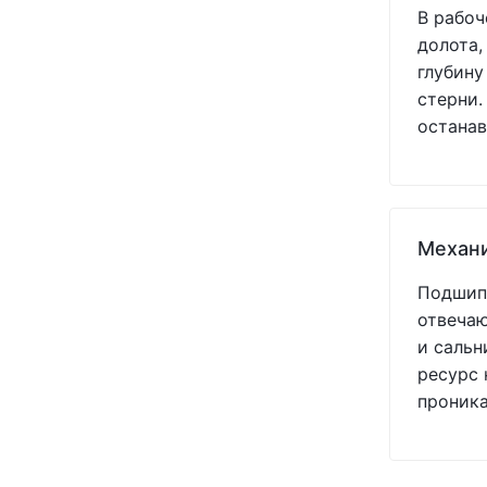
В рабоч
(1)
долота,
(1)
глубину
(1)
стерни.
(1)
останав
(1)
(1)
(1)
(1)
(1)
Механ
(1)
(1)
Подшипн
(1)
отвечаю
и сальн
ресурс 
проник