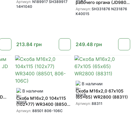
органа JD960 (N189917
Артикул:
N189917 SH389917
рабочего органа (JD980)
14H1040
SH389917) SHOUP
(SH331876 N231876)
Артикул:
SH331876 N231876
K40015
SHOUP
213.84
грн
249.48
грн
В наличии
В наличии
Скоба М16х2,0 67х105
JD
(65x65) WR2800 (88311)
Скоба М16х2,0 104х115
Артикул:
88311
(102x77) WR3400 (88501,
806-106C)
Артикул:
88501 806-106C