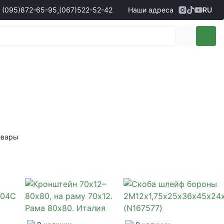
,
(095)
872-65-95
(067)
522-52-42
Наши адреса
RU
Адрес
г. Кропивницкий, ул. Первая
жеры по продаже запчастей
(095)
872-65-95
Выставочная, 10
- Олександр
(096)
042-43-03
- Сергій
(067)
522-52-42
- Сергій
(067)
120-27-20
- Владислав
Адрес
г. Винница (с. Винницкие хутора), ул.
Немировское шоссе, 90г
жеры по продаже техники
овары
(098)
230-22-30
- Євгеній
(098)
638-68-68
- Едуард
(097)
120-57-20
- Олександр