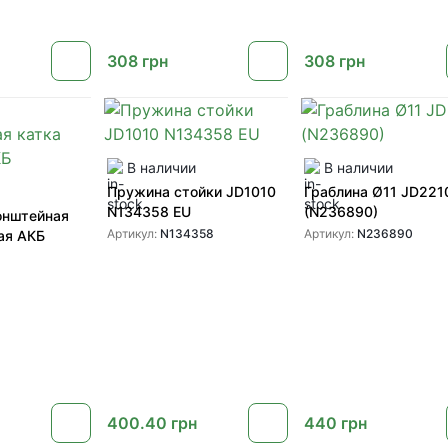
308
грн
308
грн
В наличии
В наличии
Пружина стойки JD1010
Граблина Ø11 JD221
N134358 EU
(N236890)
онштейная
Артикул:
N134358
Артикул:
N236890
ая АКБ
400.40
грн
440
грн