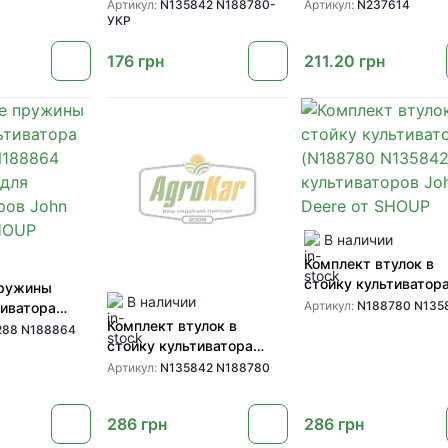
(N135842 N188780-УКР)
культиваторов John 
Артикул:
N135842 N188780-
Артикул:
N237614
УКР
для культиваторов John
от John Deere
Deere
176
грн
211.20
грн
В наличии
Комплект втулок в
стойку культиватор
пружины
В наличии
(N188780 N135842) 
Артикул:
N188780 N135
тиватора
культиваторов John 
Комплект втулок в
188864
288 N188864
от SHOUP
стойку культиватора
для
(N135842 N188780) для
ов John Deere
Артикул:
N135842 N188780
культиваторов John Deere
от SHOUP
286
грн
286
грн