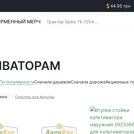
44.95 грн
РМЕННЫЙ МЕРЧ
Менед
ИВАТОРАМ
Менед
По популярности
Сначала дешевле
Сначала дороже
Акционные т
eere
Очистить все фильтры