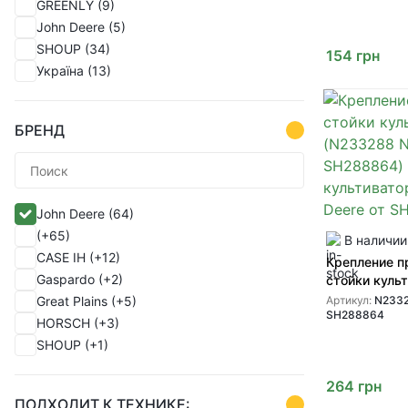
GREENLY
(9)
(1)
John Deere
(5)
(1)
SHOUP
(34)
(1)
154
грн
Україна
(13)
(1)
(1)
(1)
БРЕНД
(1)
(1)
(1)
(1)
John Deere
(64)
(1)
(+65)
В наличии
(1)
CASE IH
(+12)
Крепление 
(1)
Gaspardo
(+2)
стойки куль
(1)
(N233288 N
Great Plains
(+5)
Артикул:
N233
(1)
SH288864
SH288864) 
HORSCH
(+3)
(1)
культиватор
SHOUP
(+1)
от SHOUP
(1)
Vaderstad
(+1)
(1)
264
грн
Wil-Rich
(+13)
(1)
ПОДХОДИТ К ТЕХНИКЕ: