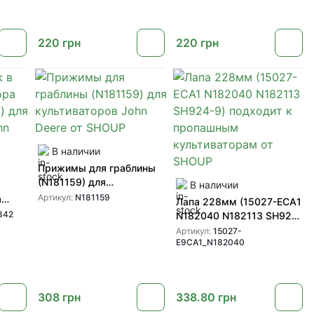
Deere
220
грн
220
грн
В наличии
Прижимы для граблины
(N181159) для
В наличии
культиваторов John Deere
Артикул:
N181159
а
Лапа 228мм (15027-ECA1
от SHOUP
для
842
N182040 N182113 SH924-
Deere
9) подходит к
Артикул:
15027-
E9CA1_N182040
пропашным
культиваторам от SHOUP
308
грн
338.80
грн