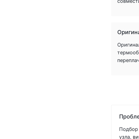
совмест
Оригин
Оригина
термообр
перепла
Пробле
Подбор 
узла, в