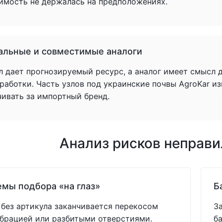
имость не держалась на предположениях.
альные и совместимые аналоги
л дает прогнозируемый ресурс, а аналог имеет смысл 
аботки. Часть узлов под украинские почвы AgroKar из
чивать за импортный бренд.
Анализ рисков неправ
мы подбора «на глаз»
Б
без артикула заканчивается перекосом
З
ибрацией или разбитыми отверстиями.
б