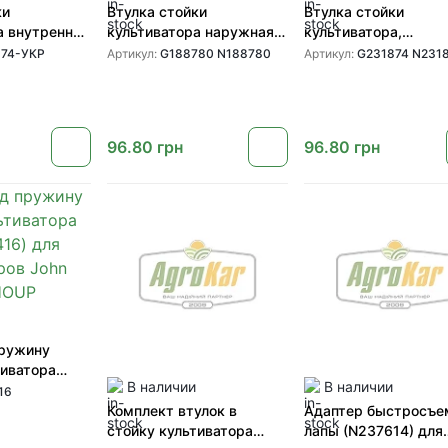
ки
Втулка стойки
Втулка стойки
а внутренняя
культиватора наружная
культиватора,
231874) для
(G188780 N188780) для
внутренняя (N23187
874-УКР
Артикул:
G188780 N188780
Артикул:
G231874 N231
ов John Deere
культиваторов John Deere
G231874) для
от GREENLY
культиваторов John 
от GREENLY
96.80
грн
96.80
грн
пружину
тиватора
В наличии
В наличии
16) для
16
ов John Deere
Комплект втулок в
Адаптер быстросъе
стойку культиватора
лапы (N237614) для