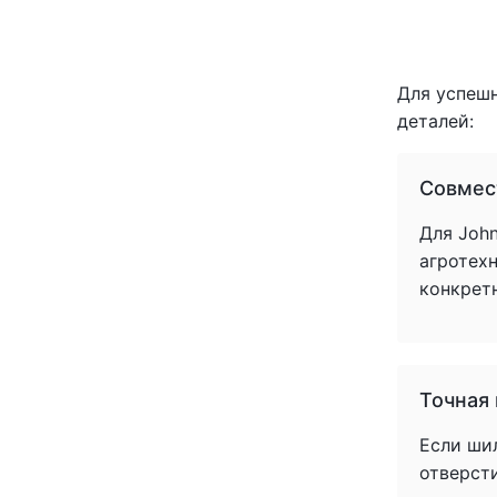
Для успеш
деталей:
Совмес
Для John
агротех
конкрет
Точная
Если ши
отверст