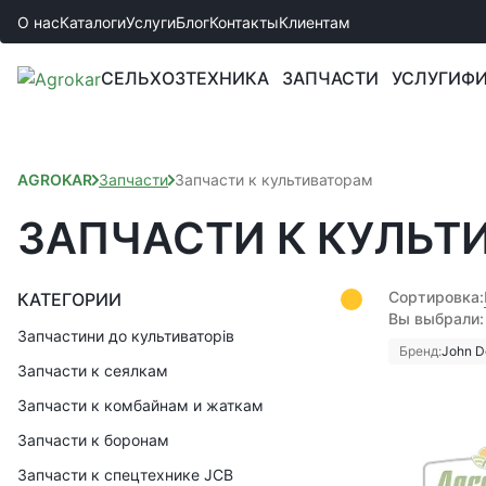
О нас
Каталоги
Услуги
Блог
Контакты
Клиентам
СЕЛЬХОЗТЕХНИКА
ЗАПЧАСТИ
УСЛУГИ
ФИ
AGROKAR
Запчасти
Запчасти к культиваторам
ЗАПЧАСТИ К КУЛЬТ
Сортировка:
КАТЕГОРИИ
Вы выбрали:
Запчастини до культиваторів
Бренд:
John D
Запчасти к сеялкам
Запчасти к комбайнам и жаткам
Запчасти к боронам
Запчасти к спецтехнике JCB