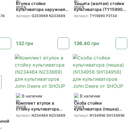
Втулка стойки
Защита (желтая) стойки
культиватора наружная
культиватора (TY15990
4
(G233669 N233669) для
P2134) для
874
Артикул:
G233669 N233669
Артикул:
TY15990 P2134
культиваторов John Deere
культиваторов John
Deere
от GREENLY
Deere, Wil-Rich, CASE IH
132
грн
136.40
грн
В наличии
В наличии
Комплект втулок в
Скоба стойки
стойку культиватора
культиватора (пешка)
(N234484 N233669) для
(N134956 SH134956) для
Артикул:
N234484 N233669
Артикул:
N134956 SH134956
культиваторов John Deere
культиваторов John Deere
мной
от SHOUP
от SHOUP