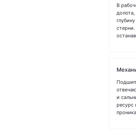
В рабоч
(1)
долота,
(1)
глубину
(1)
стерни.
(1)
останав
(1)
(1)
(1)
(1)
(1)
Механ
(1)
(1)
Подшипн
(1)
отвечаю
(1)
и сальн
ресурс 
проник