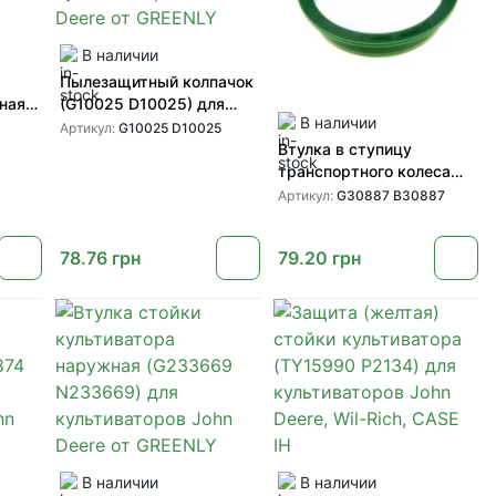
В наличии
Пылезащитный колпачок
ная
(G10025 D10025) для
В наличии
ступицы культиватора
Артикул:
G10025 D10025
Deere
John Deere от GREENLY
Втулка в ступицу
транспортного колеса
(G30887 B30887) для
Артикул:
G30887 B30887
техники John Deere от
GREENLY
78.76
грн
79.20
грн
В наличии
В наличии