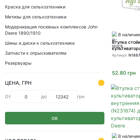
Краска для сельхозтехники
Метизы для сельхозтехники
Модернизация посевных комплексов John
Deere 1890/1910
В наличии
Втулка стой
Шины и диски к сельхозтехнике
культиватор
Запчасти к опрыскивателям
(G188780 N1
Артикул:
N1887
культиватор
Резервуары
52.80
грн
ЦЕНА, ГРН
От
до
грн
ОК
В наличии