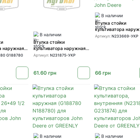
В наличии
Втулка стойки
культиватора наруж
В наличии
(N233669) для
Артикул:
N233669-УКР
культиваторов John 
ки
Втулка стойки
а наружная
культиватора наружная
88780) для
1/2 (N231875) для
80 G188780
Артикул:
N231875-УКР
ов John Deere
культиваторов John Deere
61.60
грн
66
грн
В наличии
В наличии