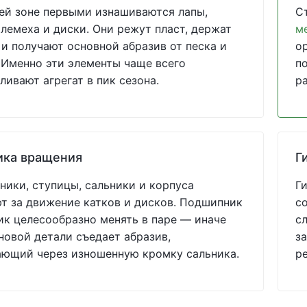
ей зоне первыми изнашиваются лапы,
С
 лемеха и диски. Они режут пласт, держат
м
 и получают основной абразив от песка и
о
 Именно эти элементы чаще всего
по
ливают агрегат в пик сезона.
р
ика вращения
Г
ики, ступицы, сальники и корпуса
Г
т за движение катков и дисков. Подшипник
с
ик целесообразно менять в паре — иначе
с
новой детали съедает абразив,
за
ающий через изношенную кромку сальника.
р