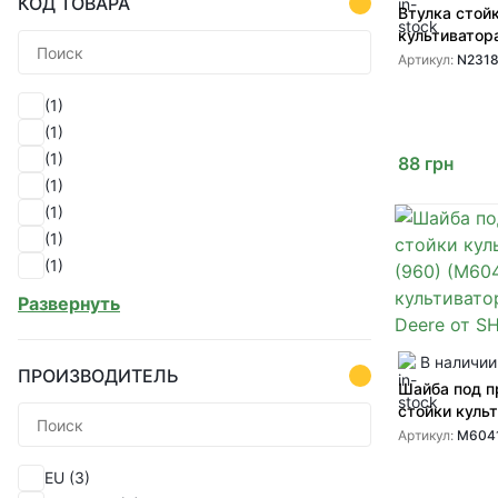
КОД ТОВАРА
Втулка стой
культиватор
26*49 1/2 (N
Артикул:
N231
культиватор
(1)
(1)
(1)
88
грн
(1)
(1)
(1)
(1)
(1)
Развернуть
(1)
(1)
В наличии
(1)
ПРОИЗВОДИТЕЛЬ
Шайба под 
(1)
стойки куль
(1)
(960) (M604
Артикул:
M604
(1)
культиватор
EU
(3)
от SHOUP
(1)