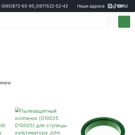
,
(095)
872-65-95
(067)
522-52-42
Наши адреса
RU
Адрес
г. Кропивницкий, ул. Первая
жеры по продаже запчастей
(095)
872-65-95
Выставочная, 10
- Олександр
(096)
042-43-03
- Сергій
(067)
522-52-42
- Сергій
(067)
120-27-20
- Владислав
Адрес
г. Винница (с. Винницкие хутора), ул.
Немировское шоссе, 90г
жеры по продаже техники
овары
(098)
230-22-30
- Євгеній
(098)
638-68-68
- Едуард
(097)
120-57-20
- Олександр