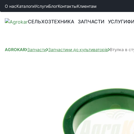
О нас
Каталоги
Услуги
Блог
Контакты
Клиентам
СЕЛЬХОЗТЕХНИКА
ЗАПЧАСТИ
УСЛУГИ
ФИ
AGROKAR
Запчасти
Запчастини до культиваторів
Втулка в с