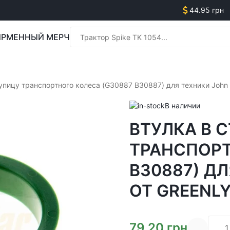
44.95 грн
РМЕННЫЙ МЕРЧ
Менед
тупицу транспортного колеса (G30887 B30887) для техники Joh
В наличии
ВТУЛКА В 
Менед
ТРАНСПОРТ
B30887) ДЛ
ОТ GREENL
79.20
грн