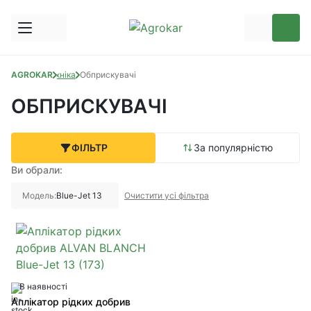
AGROKAR
Техніка
Обприскувачі
ОБПРИСКУВАЧІ
ФІЛЬТР
За популярністю
Ви обрали:
Модель:
Blue-Jet 13
Очистити усі фільтра
В наявності
Аплікатор рідких добрив